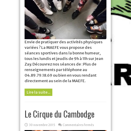
sport
avec
la
Maefe
!
Envie de pratiquer des activités physiques
variées ? La MAEFE vous propose des
séances sportives dans la bonne humeur,
tous les lundis et jeudis de 9h à 11h sur Jean
Zay. Découvrez nos séances de : Plus de
renseignements par téléphone au
04.89.79.18.69 ou bien en vous rendant
directement au sein de la MAEFE.
Lire la suite...
Le Cirque du Cambodge
sur
30 novembre 2015
Commentaires fermés
Le