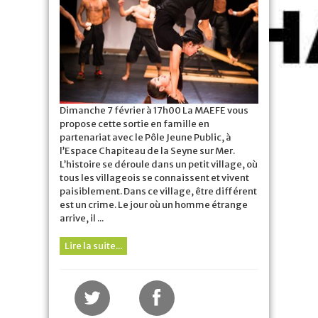
Cirque
du
Cambodge
Dimanche 7 février à 17h00 La MAEFE vous
propose cette sortie en famille en
partenariat avec le Pôle Jeune Public, à
l’Espace Chapiteau de la Seyne sur Mer.
L’histoire se déroule dans un petit village, où
tous les villageois se connaissent et vivent
paisiblement. Dans ce village, être différent
est un crime. Le jour où un homme étrange
arrive, il ...
Lire la suite...