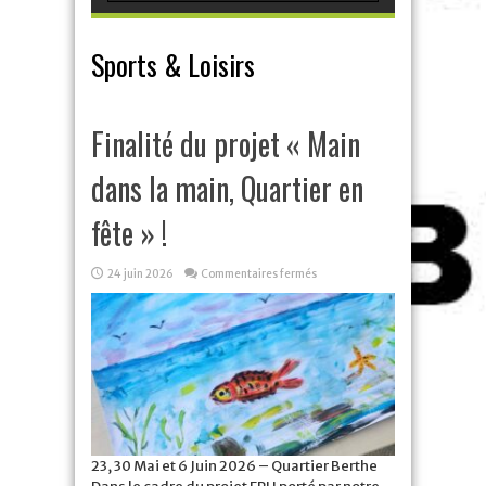
Sports & Loisirs
Finalité du projet « Main
dans la main, Quartier en
fête » !
sur
24 juin 2026
Commentaires fermés
Finalité
du
projet
« Main
dans
la
main,
Quartier
en
fête »
!
23, 30 Mai et 6 Juin 2026 – Quartier Berthe