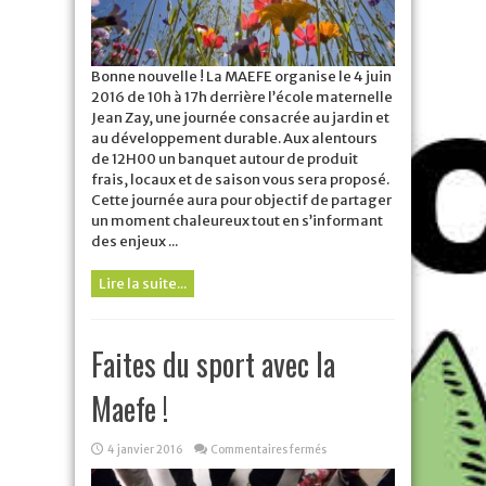
Bonne nouvelle ! La MAEFE organise le 4 juin
2016 de 10h à 17h derrière l’école maternelle
Jean Zay, une journée consacrée au jardin et
au développement durable. Aux alentours
de 12H00 un banquet autour de produit
frais, locaux et de saison vous sera proposé.
Cette journée aura pour objectif de partager
un moment chaleureux tout en s’informant
des enjeux ...
Lire la suite...
Faites du sport avec la
Maefe !
sur
4 janvier 2016
Commentaires fermés
Faites
du