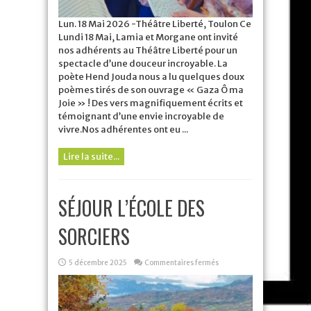
Lun. 18 Mai 2026 -Théâtre Liberté, Toulon Ce
Lundi 18 Mai, Lamia et Morgane ont invité
nos adhérents au Théâtre Liberté pour un
spectacle d’une douceur incroyable. La
poète Hend Jouda nous a lu quelques doux
poèmes tirés de son ouvrage « Gaza Ô ma
Joie » ! Des vers magnifiquement écrits et
témoignant d’une envie incroyable de
vivre.Nos adhérentes ont eu ...
Lire la suite...
SÉJOUR L’ÉCOLE DES
SORCIERS
sur
5 décembre 2025
Commentaires fermés
SÉJOUR
L’ÉCOLE
DES
SORCIERS