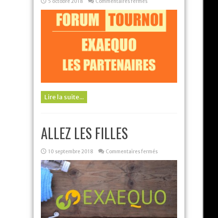
sur
5 octobre 2018
Commentaires fermés
LES
PARTENAIRES
EXAEQUO
Lire la suite...
ALLEZ LES FILLES
sur
10 septembre 2018
Commentaires fermés
ALLEZ
LES
FILLES