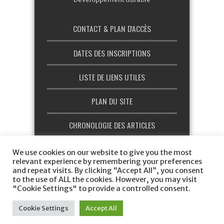
CONTACT & PLAN D'ACCÈS
DATES DES INSCRIPTIONS
LISTE DE LIENS UTILES
PLAN DU SITE
CHRONOLOGIE DES ARTICLES
CHARTE GRAPHIQUE
We use cookies on our website to give you the most
relevant experience by remembering your preferences
and repeat visits. By clicking “Accept All”, you consent
to the use of ALL the cookies. However, you may visit
"Cookie Settings" to provide a controlled consent.
MAEFE © 2026 - Réalisé par
Parangon
Cookie Settings
Accept All
Communication