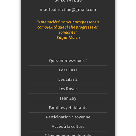
04 89 79 18 69
maefe.direction@gmail.com
"Une société ne peut progresser en
complexité que si elle progresse en
solidarité"
Edgar Morin
Qui sommes-nous ?
Les Lilas 1
Les Lilas 2
Les Roses
Jean Zay
Familles / Habitants
Participation citoyenne
Accès à la culture
Développement durable