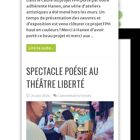
Dans le cadre du projet FPH porté par notre
adhérente Hanen, une série d’ateliers
artistiques a été mené hors les murs. Un
temps de présentation des oeuvres et
d’exposition est venu clôturer ce projet FPH
haut en couleurs ! Merci à Hanen d’avoir
porté ce beau projet et merci aux ...
Lire la suite...
SPECTACLE POÉSIE AU
THÉÂTRE LIBERTÉ
sur
24 juin 2026
Commentaires fermés
SPECTACLE
POÉSIE
AU
THÉÂTRE
LIBERTÉ