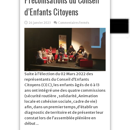
d’Enfants Citoyens
sur
26 janvier 2023
Commentaires fermés
Préconisations
du
Conseil
d’Enfants
Citoyens
Suite à l’élection du 02 Mars 2022 des
représentants du Conseil d’Enfants
Citoyens (CEC), les enfants âgés de 6 à 13
ans ont intégré une des quatre commissions
(sécurité routière , solidarité, Animation
locale et cohésion sociale, cadre de vie)
afin, dans un premier temps,d’établir un
diagnostic de territoire et de présenter leur
constat lors de l’assemblée plénière en
début ...