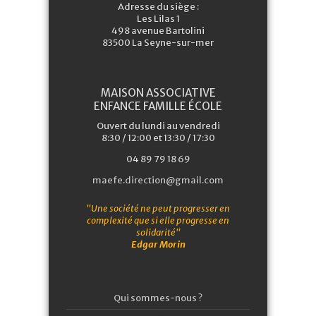
Adresse du siège :
Les Lilas 1
498 avenue Bartolini
83500 La Seyne-sur-mer
MAISON ASSOCIATIVE
ENFANCE FAMILLE ÉCOLE
Ouvert du lundi au vendredi
8:30 / 12:00 et 13:30 / 17:30
04 89 79 18 69
maefe.direction@gmail.com
"Une société ne peut progresser en
complexité que si elle progresse en
solidarité"
Edgar Morin
Qui sommes-nous ?