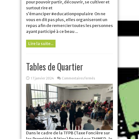
pour pouvoir partir, découvrir, se cultiver et
surtout rire et
s’émanciper #educationpopulaire On ne
vous en dit pas plus, elles organiseront un
repas afin de remercier toutes les personnes
ayant participé à ce beau ...
Lire la suite...
Tables de Quartier
sur
17 janvier 2024
Commentaires fermés
Tables
de
Quartier
Dans le cadre de la TFPB (Taxe Foncière sur
les Propriétés Bâties) financé par THMED , le