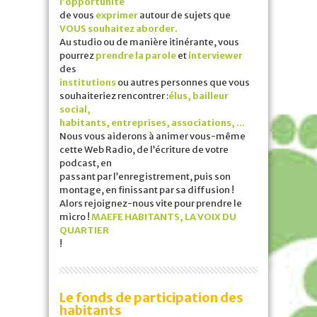
l’opportunité
de vous
exprimer
autour de sujets que
VOUS souhaitez aborder.
Au studio ou de manière itinérante, vous
pourrez
prendre la parole
et
interviewer
des
institutions
ou autres personnes que vous
souhaiteriez rencontrer :
élus, bailleur
social,
habitants, entreprises, associations, …
Nous vous aiderons à animer vous-même
cette Web Radio, de l’écriture de votre
podcast, en
passant par l’enregistrement, puis son
montage, en finissant par sa diffusion !
Alors rejoignez-nous vite pour prendre le
micro !
MAEFE HABITANTS, LA VOIX DU
QUARTIER
!
Le fonds de participation des
habitants