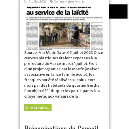
sur
7 juillet 2023
Commentaires fermés
Quand
l’art
se
retrouve
au
service
de
la
laïcité
à
La
Seyne
Source : Var MatinDate : 05 Juillet 2023 Onze
œuvres plastiques étaient exposées à la
préfecture du Var ce mardi 4 juillet. Fruit
d’un projet organisé par la Maefe (Maison
associative enfance famille école), les
fresques ont été réalisées sur plusieurs
mois par des habitants du quartier Berthe.
Son objectif? Éduquer les participants à la
citoyenneté, aux valeurs de la ...
Lire la suite...
Préconisations du Conseil