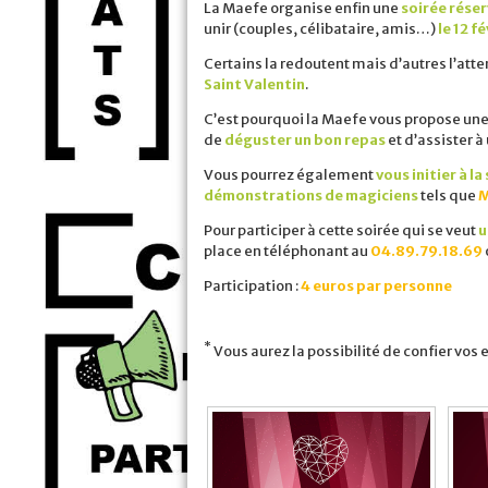
La Maefe organise enfin une
soirée réser
unir (couples, célibataire, amis…)
le 12 f
Certains la redoutent mais d’autres l’at
Saint Valentin
.
C’est pourquoi la Maefe vous propose un
de
déguster un bon repas
et d’assister à
Vous pourrez également
vous initier à la
démonstrations de magiciens
tels que
Pour participer à cette soirée qui se veut
u
place en téléphonant au
04.89.79.18.69
Participation :
4 euros par personne
*
Vous aurez la possibilité de confier vos