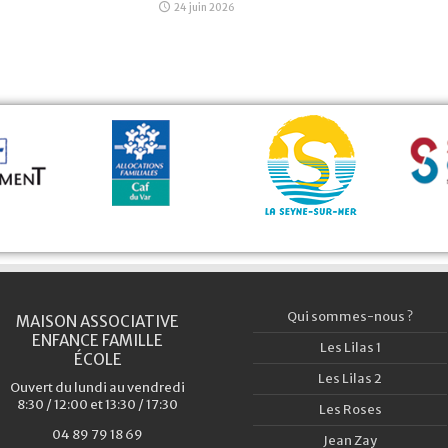
24 juin 2026
Qui sommes-nous ?
MAISON ASSOCIATIVE
ENFANCE FAMILLE
Les Lilas 1
ÉCOLE
Les Lilas 2
Ouvert du lundi au vendredi
8:30 / 12:00 et 13:30 / 17:30
Les Roses
04 89 79 18 69
Jean Zay