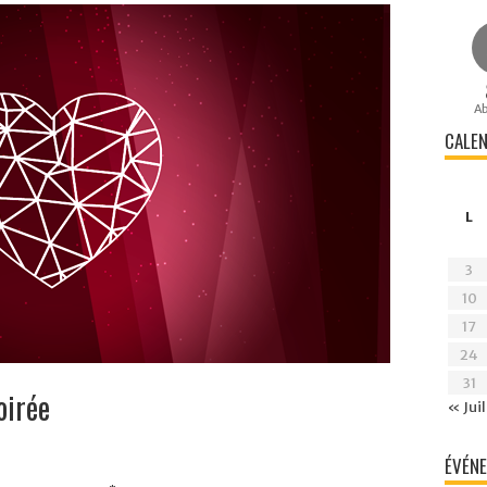
A
CALEN
L
3
10
17
24
31
oirée
« Juil
ÉVÉNE