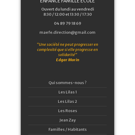
ENFANCE FAMILLE ÉCOLE
Ouvert du lundi au vendredi
8:30 / 12:00 et 13:30 / 17:30
04 89 79 18 69
maefe.direction@gmail.com
"Une société ne peut progresser en
complexité que si elle progresse en
solidarité"
Edgar Morin
Qui sommes-nous ?
Les Lilas 1
Les Lilas 2
Les Roses
Jean Zay
Familles / Habitants