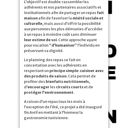
L’objectif est double: rassembler les
adhérents et nos partenaires associatifs et
institutionnels afin de partager un repas
fait
maison
afin de favoriser la
mixité sociale et
culturelle
, mais aussi d’offrir la possibilité
aux personnes les plus démunies d’accéder
à un repas à moindre coût sans diminuer
leur estime de soi
. Cette approche ayant
pour vocation “
d’humaniser
” l’individu en
préservant sa dignité.
Le planning des repas se fait en
concertation avec les adhérents en
respectant un
principe simple
:
cuisiner avec
des produits de saison
. Cela permet de
profiter des
bienfaits nutritionnels
,
d’
encourager
les
circuits courts
et de
protéger l’environnement
.
A raison d’un repas tous les mois à
l’exception de l’été, ce projet a été inauguré
fin Avril en mettant à l’honneur la
gastronomie tunisienne.