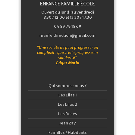
ENFANCE FAMILLE ÉCOLE
Ouvert du lundi au vendredi
8:30 / 12:00 et 13:30 / 17:30
04 89 79 18 69
maefe.direction@gmail.com
"Une société ne peut progresser en
complexité que si elle progresse en
solidarité"
Edgar Morin
Qui sommes-nous ?
Les Lilas 1
Les Lilas 2
Les Roses
Jean Zay
Familles / Habitants