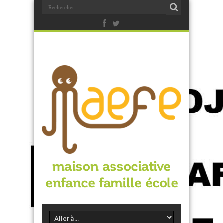
maison associative
enfance famille école