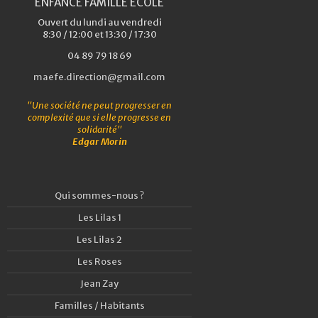
ENFANCE FAMILLE ÉCOLE
Ouvert du lundi au vendredi
8:30 / 12:00 et 13:30 / 17:30
04 89 79 18 69
maefe.direction@gmail.com
"Une société ne peut progresser en
complexité que si elle progresse en
solidarité"
Edgar Morin
Qui sommes-nous ?
Les Lilas 1
Les Lilas 2
Les Roses
Jean Zay
Familles / Habitants