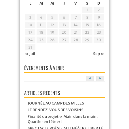
L
M
M
J
V
S
D
1
2
3
4
5
6
7
8
9
10
11
12
13
14
15
16
17
18
19
20
21
22
23
24
25
26
27
28
29
30
31
« Juil
Sep »
ÉVÉNEMENTS À VENIR
<
>
ARTICLES RÉCENTS
JOURNÉE AU CAMP DES MILLES
LE RENDEZ-VOUS DES VOISINS
Finalité du projet « Main dans la main,
Quartier en fête » !
SPECTACLE POÉSIE AU THÉÂTRE LIBERTÉ