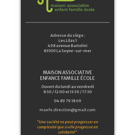
Adresse du siège :
Les Lilas 1
498 avenue Bartolini
83500 La Seyne-sur-mer
MAISON ASSOCIATIVE
ENFANCE FAMILLE ÉCOLE
Ouvert du lundi au vendredi
8:30 / 12:00 et 13:30 / 17:30
04 89 79 18 69
maefe.direction@gmail.com
"Une société ne peut progresser en
complexité que si elle progresse en
solidarité"