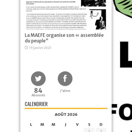
La MAEFE organise son « assemblée
du peuple”
19 janvier 2023
84
J'aime
Abonnés
CALENDRIER
AOÛT 2026
L
M
M
J
V
S
D
1
2