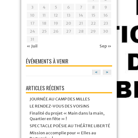
3
4
5
6
7
8
9
10
11
12
13
14
15
16
17
18
19
20
21
22
23
24
25
26
27
28
29
30
31
« Juil
Sep »
ÉVÉNEMENTS À VENIR
<
>
ARTICLES RÉCENTS
JOURNÉE AU CAMP DES MILLES
LE RENDEZ-VOUS DES VOISINS
Finalité du projet « Main dans la main,
Quartier en fête » !
SPECTACLE POÉSIE AU THÉÂTRE LIBERTÉ
Mission accomplie pour « Elles au