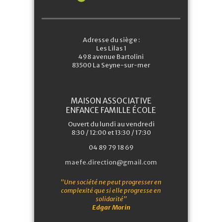
Adresse du siège :
Les Lilas 1
498 avenue Bartolini
83500 La Seyne-sur-mer
MAISON ASSOCIATIVE
ENFANCE FAMILLE ÉCOLE
Ouvert du lundi au vendredi
8:30 / 12:00 et 13:30 / 17:30
04 89 79 18 69
maefe.direction@gmail.com
"Une société ne peut progresser en
complexité que si elle progresse en
solidarité"
Edgar Morin