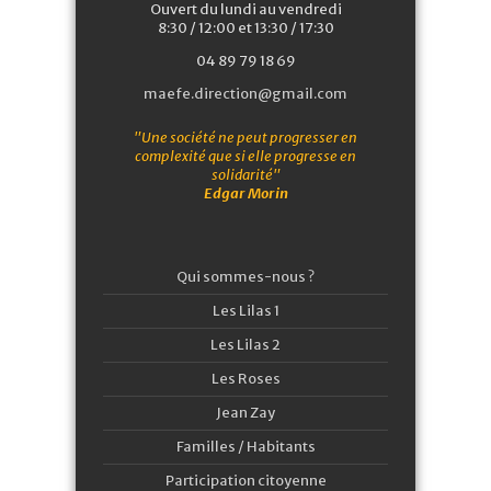
Ouvert du lundi au vendredi
8:30 / 12:00 et 13:30 / 17:30
04 89 79 18 69
maefe.direction@gmail.com
"Une société ne peut progresser en
complexité que si elle progresse en
solidarité"
Edgar Morin
Qui sommes-nous ?
Les Lilas 1
Les Lilas 2
Les Roses
Jean Zay
Familles / Habitants
Participation citoyenne