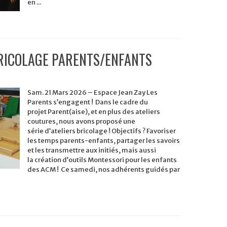
en ...
BRICOLAGE PARENTS/ENFANTS
SE)
Sam. 21 Mars 2026 – Espace Jean Zay Les
Parents s’engagent ! Dans le cadre du
ENFANTS
projet Parent(aise), et en plus des ateliers
coutures, nous avons proposé une
série d’ateliers bricolage ! Objectifs ? Favoriser
les temps parents-enfants, partager les savoirs
et les transmettre aux initiés, mais aussi
la création d’outils Montessori pour les enfants
des ACM ! Ce samedi, nos adhérents guidés par