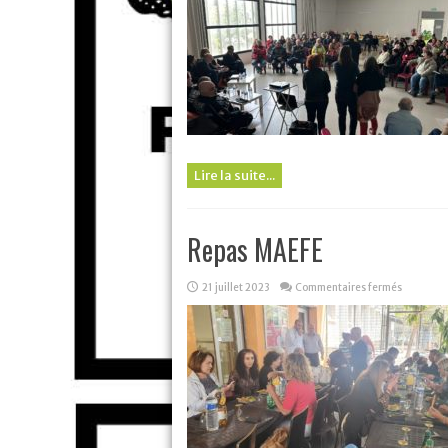
Lire la suite...
Repas MAEFE
sur
21 juillet 2023
Commentaires fermés
Repas
MAEFE