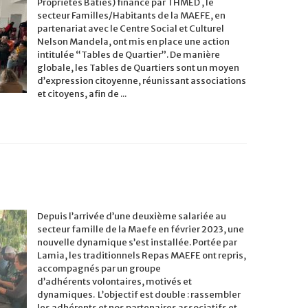
Propriétés Bâties) financé par THMED , le
secteur Familles/Habitants de la MAEFE, en
partenariat avec le Centre Social et Culturel
Nelson Mandela, ont mis en place une action
intitulée “Tables de Quartier”. De manière
globale, les Tables de Quartiers sont un moyen
d’expression citoyenne, réunissant associations
et citoyens, afin de ...
Depuis l’arrivée d’une deuxième salariée au
secteur famille de la Maefe en février 2023, une
nouvelle dynamique s’est installée. Portée par
Lamia, les traditionnels Repas MAEFE ont repris,
accompagnés par un groupe
d’adhérents volontaires, motivés et
dynamiques. L’objectif est double : rassembler
les adhérents et nos partenaires associatifs et