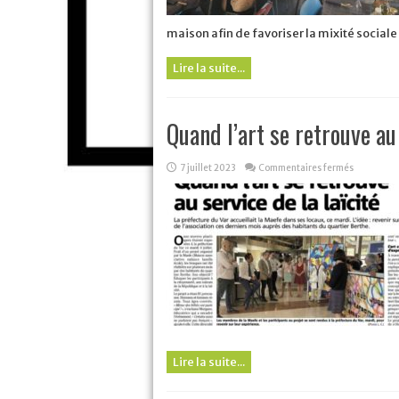
maison afin de favoriser la mixité sociale e
Lire la suite...
Quand l’art se retrouve au 
sur
7 juillet 2023
Commentaires fermés
Quand
l’art
se
retrouve
au
service
de
la
laïcité
à
La
Seyne
Lire la suite...