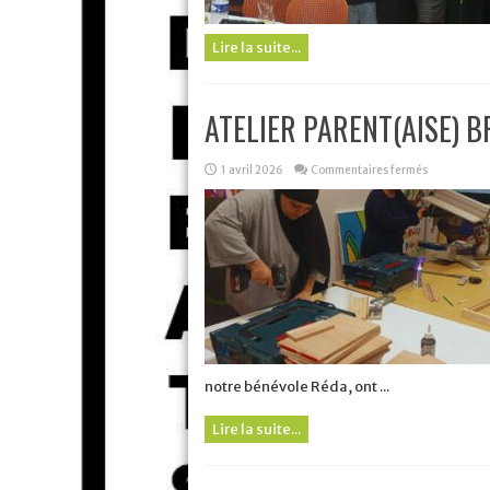
Lire la suite...
ATELIER PARENT(AISE) 
sur
1 avril 2026
Commentaires fermés
ATELIER
PARENT(AI
BRICOLAGE
PARENTS/
notre bénévole Réda, ont ...
Lire la suite...