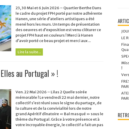
23, 30 Mai et 6 Juin 2026 – Quartier Berthe Dans
le cadre du projet FPH porté par notre adhérente
Hanen, une série d’ateliers artistiques a été
ARTI
mené hors les murs. Un temps de présentation
des oeuvres et d’exposition est venu clôturer ce
JOU
projet FPH haut en couleurs ! Merci à Hanen
LE 
d’avoir porté ce beau projet et merci aux ...
Fina
Quar
Lire la suite...
SPE
Miss
!
Elles au Portugal » !
Vers
FRE
PAR
Ven. 22 Mai 2026 – Lilas 2 Quelle soirée
ATE
mémorable ! Le vendredi 22 mai dernier, notre
PAR
collectif s’est réuni sous le signe du partage, de
la culture et de la convivialité lors de notre
grand Apéritif dînatoire « Bal masqué » sous le
RETRO
thème du Portugal. Grâce à votre présence et à
votre incroyable énergie, le collectif a fait un pas