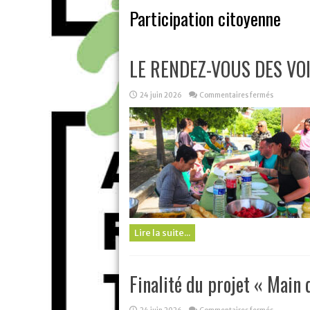
Participation citoyenne
LE RENDEZ-VOUS DES VO
sur
24 juin 2026
Commentaires fermés
LE
RENDEZ-
VOUS
DES
VOISINS
Lire la suite...
Finalité du projet « Main 
sur