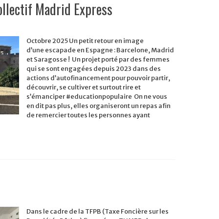
lectif Madrid Express
GE
Octobre 2025 Un petit retour en image
GNE
d’une escapade en Espagne : Barcelone, Madrid
et Saragosse ! Un projet porté par des femmes
tif
d
qui se sont engagées depuis 2023 dans des
ss
actions d’autofinancement pour pouvoir partir,
découvrir, se cultiver et surtout rire et
s’émanciper #educationpopulaire On ne vous
en dit pas plus, elles organiseront un repas afin
de remercier toutes les personnes ayant
Dans le cadre de la TFPB (Taxe Foncière sur les
r