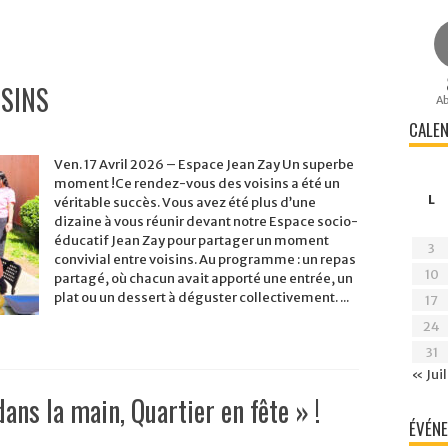
ISINS
A
CALEN
Ven. 17 Avril 2026 – Espace Jean Zay Un superbe
moment !Ce rendez-vous des voisins a été un
L
véritable succès. Vous avez été plus d’une
dizaine à vous réunir devant notre Espace socio-
éducatif Jean Zay pour partager un moment
3
convivial entre voisins. Au programme : un repas
10
partagé, où chacun avait apporté une entrée, un
plat ou un dessert à déguster collectivement. ...
17
24
31
« Juil
dans la main, Quartier en fête » !
ÉVÉNE