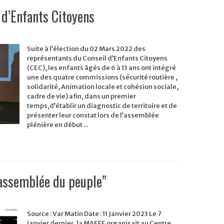
 d’Enfants Citoyens
sations
Suite à l’élection du 02 Mars 2022 des
représentants du Conseil d’Enfants Citoyens
ts
(CEC), les enfants âgés de 6 à 13 ans ont intégré
s
une des quatre commissions (sécurité routière ,
solidarité, Animation locale et cohésion sociale,
cadre de vie) afin, dans un premier
temps,d’établir un diagnostic de territoire et de
présenter leur constat lors de l’assemblée
plénière en début ...
assemblée du peuple”
Source : Var Matin Date : 11 Janvier 2023 Le 7
e
janvier dernier, la MAEFE organisait au Centre