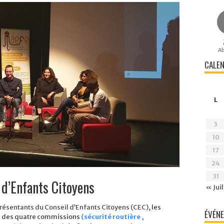
A
CALEN
L
3
10
17
24
31
 d’Enfants Citoyens
« Juil
présentants du Conseil d’Enfants Citoyens (CEC)
, les
ÉVÉNE
e des quatre commissions
(sécurité routière ,