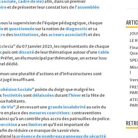
 sociale, cadre de vie)
afin, dans un premier
oire
et de présenter leur constat lors de
l’assemblée
ARTI
sous la supervision de l’équipe pédagogique, chaque
ée
et
questionnée
sur la notion de
diagnostic
et sa
JOU
tre
des
institutions
, des
acteurs associatifs
et des
LE 
cclesia”
du 07 Janvier 2023, les représentants de chaque
Fina
c
puis ont
discuté
de leur thématique autour d’une
table
Quar
Préfet, un élu municipal par thématique, un acteur issu
SPE
nel dédié.
Miss
!
n: une pluralité d’actions et d’infrastructures sont
t jugé insuffisant.
Vers
FRE
ohésion Sociale”
pointe du doigt que malgré les
PAR
es
festivités
sont
délaissées
durant
l’hiver
et la fête de
ATE
aux habitants.
PAR
 de Vie”
,il en ressort une
grande insalubrité
au sein du
re en place des
mesures coercitives
: contraventions
nsi qu’à un contrôle plus accru des patrouilles de police.
RETRO
oercition
a ses
limites
et qu’il est important de
 afin de réduire ce manque de savoir vivre.
uligné la
présence de nombreux panneaux de sécurité