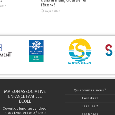
NS
dans la main, Quartier en
fête » !
 2026
24 juin 2026
Qui sommes-nous ?
MAISON ASSOCIATIVE
ENFANCE FAMILLE
Les Lilas 1
ÉCOLE
Les Lilas 2
Ouvert du lundi au vendredi
8:30 / 12:00 et 13:30 / 17:30
Les Roses