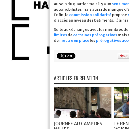
au sein du quartier mais il y a un
sentimen
automobilistes mais aussi du manque d’é
Enfin, la
commission solidarité
propose
d’accès au niveau des bâtiments…) ainsi
Suite aux échanges avec les membres de la 
limites
de
certaines prérogatives
mais a
de
mettre en place
les
prérogatives ac
ARTICLES EN RELATION
JOURNÉE AU CAMP DES
LE RE