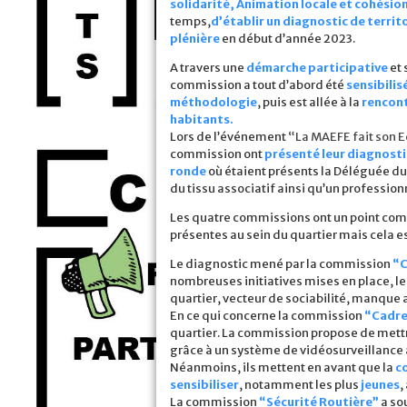
solidarité, Animation locale et cohésion
temps,
d’établir un diagnostic de territ
plénière
en début d’année 2023.
A travers une
démarche participative
et 
commission a tout d’abord été
sensibilis
méthodologie
, puis est allée à la
rencon
habitants.
Lors de l’événement
“La MAEFE fait son E
commission ont
présenté leur diagnosti
ronde
où étaient présents la Déléguée du 
du tissu associatif ainsi qu’un profession
Les quatre commissions ont un point commu
présentes au sein du quartier mais cela es
Le diagnostic mené par la commission
“C
nombreuses initiatives mises en place, l
quartier, vecteur de sociabilité, manque 
En ce qui concerne la commission
“Cadre
quartier. La commission propose de mett
grâce à un système de vidéosurveillance ai
Néanmoins, ils mettent en avant que la
c
sensibiliser
, notamment les plus
jeunes
,
La commission
“Sécurité Routière”
a so