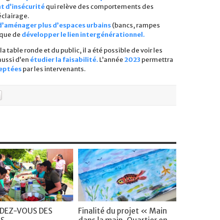
t d’insécurité
qui relève des comportements des
clairage.
d’aménager plus d’espaces urbains
(bancs, rampes
 que de
développer le lien intergénérationnel.
table ronde et du public, il a été possible de voir les
ussi d’en
étudier la faisabilité.
L’année
2023
permettra
ceptées
par les intervenants.
NDEZ-VOUS DES
Finalité du projet « Main