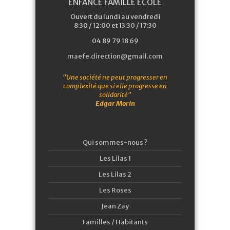
ENFANCE FAMILLE ÉCOLE
Ouvert du lundi au vendredi
8:30 / 12:00 et 13:30 / 17:30
04 89 79 18 69
maefe.direction@gmail.com
"Une société ne peut progresser en
complexité que si elle progresse en
solidarité"
Edgar Morin
Qui sommes-nous ?
Les Lilas 1
Les Lilas 2
Les Roses
Jean Zay
Familles / Habitants