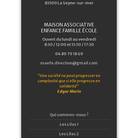
83500 La Seyne-sur-mer
MAISON ASSOCIATIVE
ENFANCE FAMILLE ÉCOLE
Ouvert du lundi au vendredi
8:30 / 12:00 et 13:30 / 17:30
04 89 79 18 69
maefe.direction@gmail.com
"Une société ne peut progresser en
complexité que si elle progresse en
solidarité"
Edgar Morin
Qui sommes-nous ?
Les Lilas 1
Les Lilas 2